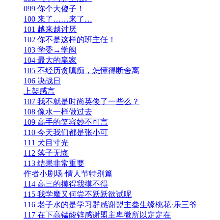
099 你个大傻子！
100 来了……来了…
101 越来越讨厌
102 你不是这样的班主任！
103 学委→学阀
104 最大的赢家
105 不经历贪嗔痴，怎懂得断舍离
106 决战日
上架感言
107 我不就是时尚英俊了一些么？
108 像水一样做过去
109 高手的笑容妙不可言
110 今天我们都是张小可
111 犬目寸光
112 落子无悔
113 结果非常重要
作者小剧场·情人节特别篇
114 高三的摸得我摸不得
115 我学魔又何尝不跃跃欲试呢
116 老子水的是学习群感谢盟主叁生缘桃花·乐三爷
117 在下高锰酸锌感谢盟主卑微所以定定在