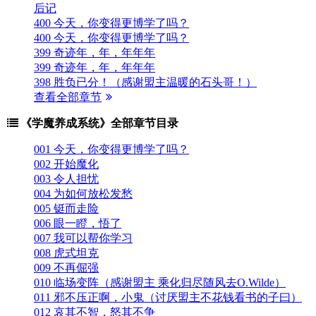
后记
400 今天，你变得更博学了吗？
400 今天，你变得更博学了吗？
399 奇迹年，年，年年年
399 奇迹年，年，年年年
398 胜负已分！（感谢盟主温暖的石头哥！）
查看全部章节
《学魔养成系统》全部章节目录
001 今天，你变得更博学了吗？
002 开始魔化
003 令人担忧
004 为如何放松发愁
005 铤而走险
006 眼一瞪，悟了
007 我可以帮你学习
008 虎式坦克
009 不再倔强
010 临场变阵（感谢盟主 乘化归尽随风去O.Wilde）
011 邪不压正啊，小鬼（讨厌盟主不花钱看书的子曰）
012 哀其不智，怒其不争