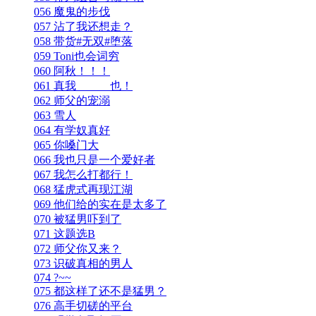
056 魔鬼的步伐
057 沾了我还想走？
058 带货#无双#堕落
059 Toni也会词穷
060 阿秋！！！
061 真我______也！
062 师父的宠溺
063 雪人
064 有学奴真好
065 你嗓门大
066 我也只是一个爱好者
067 我怎么打都行！
068 猛虎式再现江湖
069 他们给的实在是太多了
070 被猛男吓到了
071 这题选B
072 师父你又来？
073 识破真相的男人
074 ?~~
075 都这样了还不是猛男？
076 高手切磋的平台