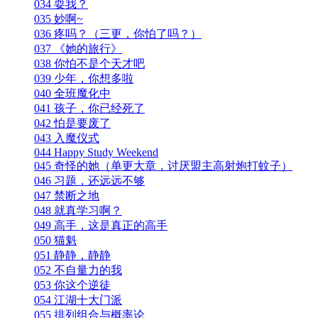
034 耍我？
035 妙啊~
036 疼吗？（三更，你怕了吗？）
037 《她的旅行》
038 你怕不是个天才吧
039 少年，你想多啦
040 全班魔化中
041 孩子，你已经死了
042 怕是要废了
043 入魔仪式
044 Happy Study Weekend
045 奇怪的她（单更大章，讨厌盟主高射炮打蚊子）
046 习题，还远远不够
047 禁断之地
048 就真学习啊？
049 高手，这是真正的高手
050 猫魁
051 静静，静静
052 不自量力的我
053 你这个逆徒
054 江湖十大门派
055 排列组合与概率论