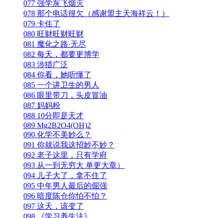
077 强学灰飞烟灭
078 那个电话很欠（感谢盟主天海祥云！）
079 卡住了
080 旺财旺财旺财
081 魔化之路·无尽
082 每天，都要更博学
083 涉猎广泛
084 你看，她听懂了
085 一个讲卫生的男人
086 眼里带刀，头皮冒油
087 妈妈粉
088 10分即是天才
089 Mg2B2O4(OH)2
090 化学不美妙么？
091 你就说我这招妙不妙？
092 老子这里，只有学府
093 从一到无穷大 单更大章）
094 儿子大了，拿不住了
095 中年男人最后的倔强
096 暗度陈仓你怕不怕？
097 这天，该变了
098 《学习养生法》