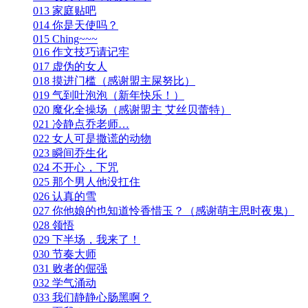
013 家庭贴吧
014 你是天使吗？
015 Ching~~~
016 作文技巧请记牢
017 虚伪的女人
018 摸进门槛（感谢盟主屎努比）
019 气到吐泡泡（新年快乐！）
020 魔化全操场（感谢盟主 艾丝贝蕾特）
021 冷静点乔老师…
022 女人可是撒谎的动物
023 瞬间乔生化
024 不开心，下咒
025 那个男人他没扛住
026 认真的雪
027 你他娘的也知道怜香惜玉？（感谢萌主思时夜鬼）
028 领悟
029 下半场，我来了！
030 节奏大师
031 败者的倔强
032 学气涌动
033 我们静静心肠黑啊？