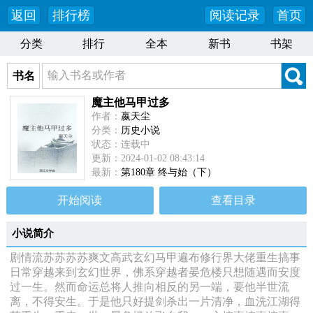
返回
排行榜
阅读记录
首页
分类
排行
全本
新书
书架
书名
魔主他马甲过多
作者：
嬴天尘
分类：
历史小说
状态：连载中
更新：2024-01-02 08:43:14
最新：
第180章 终与始（下）
开始阅读
查看目录
小说简介
剧情流苏苏苏苏爽文高武玄幻马甲遍布修行界大佬重生搞事
日常穿越来到玄幻世界，佛系穿越者晏危楼只想随遇而安度
过一生。然而命运总将人推向相反的另一端，要他半世流
离，不得安生。于是他只好提剑杀出一片清净，血洗江湖得