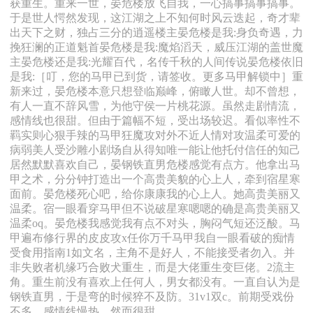
获重生。重来一世，晏危楼放飞自我，一心搞事搞事搞事。
于是世人愕然发现，这江湖之上不知何时风云迭起，奇才辈
出天下之财，独占三分的逍遥楼主晏危楼是我:身负奇遇，力
挽狂澜的正道魁首晏危楼是我:魔焰滔天，威压江湖的盖世魔
主晏危楼还是我:光耀百代，名传千秋的人间传说晏危楼依旧
是我:［叮，您的马甲已到货，请签收。更多马甲解锁中］重
新来过，晏危楼本意只想登临巅峰，俯瞰人世。却不曾想，
有人一直不辞风雪，为他守侯一片桃花源。虽然走剧情流，
感情线也很甜。但由于篇幅不短，受出场较迟。看似率性不
羁实则心狠手辣的马甲狂魔攻对外不近人情对攻温柔可爱的
病弱美人受沙雕小剧场自从得知唯一能让他托付信任的知己
居然默默喜欢自己，晏钢铁直男危楼感觉有点方。他拿出马
甲之术，分分钟打造出一个高贵美貌的心上人，牵到宿星寒
面前。晏危楼死心吧，给你康康我的心上人。她高贵美丽又
温柔。宿一眼看穿马甲但不说破星寒嗯嗯的确是高贵美丽又
温柔oq。晏危楼我感觉我有点不对头，胸闷气短还泛酸。马
甲遍布修行界的皮皮攻x任你万千马甲我自一眼看破的痴情
受食用指南1如文名，主角不是好人，不能接受者勿入。并
非失败者机缘巧合败犬重生，而是大佬重生变巨佬。2流主
角。重生前没有喜欢上任何人，男女都没有。一直自认为是
钢铁直男，于是弯的时候猝不及防。31v1双c。前期受戏份
不多，感情线慢热，然而很甜。