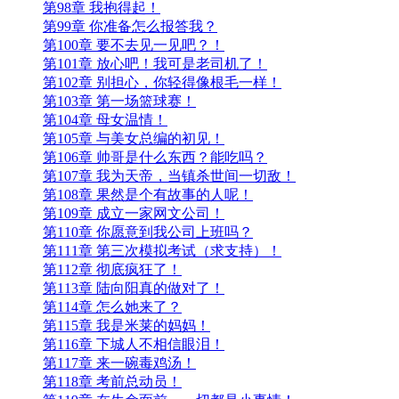
第98章 我抱得起！
第99章 你准备怎么报答我？
第100章 要不去见一见吧？！
第101章 放心吧！我可是老司机了！
第102章 别担心，你轻得像根毛一样！
第103章 第一场篮球赛！
第104章 母女温情！
第105章 与美女总编的初见！
第106章 帅哥是什么东西？能吃吗？
第107章 我为天帝，当镇杀世间一切敌！
第108章 果然是个有故事的人呢！
第109章 成立一家网文公司！
第110章 你愿意到我公司上班吗？
第111章 第三次模拟考试（求支持）！
第112章 彻底疯狂了！
第113章 陆向阳真的做对了！
第114章 怎么她来了？
第115章 我是米莱的妈妈！
第116章 下城人不相信眼泪！
第117章 来一碗毒鸡汤！
第118章 考前总动员！