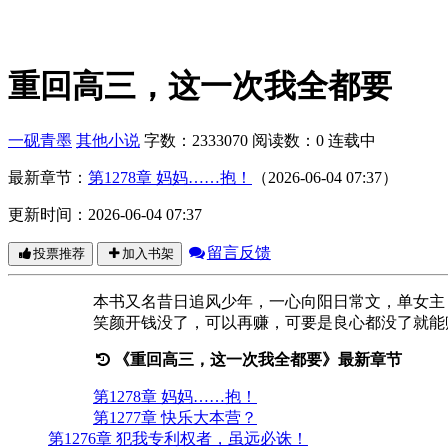
重回高三，这一次我全都要
一砚青墨
其他小说
字数：2333070
阅读数：0
连载中
最新章节：
第1278章 妈妈……抱！
（2026-06-04 07:37）
更新时间：2026-06-04 07:37
留言反馈
投票推荐
加入书架
本书又名昔日追风少年，一心向阳日常文，单女主
笑颜开钱没了，可以再赚，可要是良心都没了就能
《重回高三，这一次我全都要》最新章节
第1278章 妈妈……抱！
第1277章 快乐大本营？
第1276章 犯我专利权者，虽远必诛！