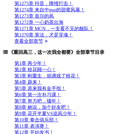
第1275章 抖音，降维打击！
第1274章 来自中guo的甜蜜风暴！
第1273章 首尔的风
第1272章 一心奶茶出海
第1271章 MCN，一支看不见的舰队！
第1270章 算法，才是灵魂！
查看全部章节
《重回高三，这一次我全都要》全部章节目录
第1章 再少年！
第2章 校花顾一心！
第3章 刚重生，就调戏了校花！
第4章 题来！
第5章 原来我有金手指！
第6章 第一次补习课！
第7章 努力吧，骚年！
第8章 她说，加个好友吧！
第9章 花开半夏VS追风少年！
第10章 拳击俱乐部！
第11章 表演赛！
第12章 开始发书！